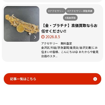
#アクセサリー
#アクセサリー買取実績
#高価買取
【金・プラチナ】高価買取ならお
任せください‼️
2026.8.5
アクセサリー 無料査定
金沢区/杉田/京急富岡/能見台/金沢文庫/にお
住まいの皆様、こんにちは😃 おたからや能見
台店のスタ...
記事一覧はこちら