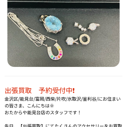
出張買取 予約受付中❗️
金沢区/能見台/富岡/西柴/片吹/氷取沢/釜利谷/にお住まい
の皆さま、こんにちは🌞
おたからや能見台店のスタッフです！
先日、【出張買取】にてたくさんのアクセサリーをお買取