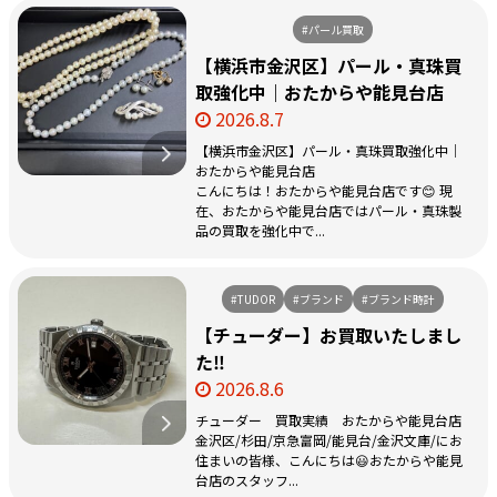
#パール買取
【横浜市金沢区】パール・真珠買
取強化中｜おたからや能見台店
2026.8.7
【横浜市金沢区】パール・真珠買取強化中｜
おたからや能見台店
こんにちは！おたからや能見台店です😊 現
在、おたからや能見台店ではパール・真珠製
品の買取を強化中で...
#TUDOR
#ブランド
#ブランド時計
【チューダー】お買取いたしまし
た‼️
2026.8.6
チューダー 買取実績 おたからや能見台店
金沢区/杉田/京急富岡/能見台/金沢文庫/にお
住まいの皆様、こんにちは😃おたからや能見
台店のスタッフ...