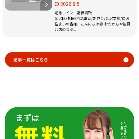
2026.8.5
記念コイン 高価買取
金沢区/杉田/京急富岡/能見台/金沢文庫/にお
住まいの皆様、こんにちは😃 おたからや能見
台店のスタ...
記事一覧はこちら