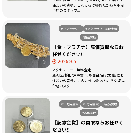
住まいの皆様、こんにちは😃おたからや能見
台店のスタッフ...
#アクセサリー
#アクセサリー買取実績
#高価買取
【金・プラチナ】高価買取ならお
任せください‼️
2026.8.5
アクセサリー 無料査定
金沢区/杉田/京急富岡/能見台/金沢文庫/にお
住まいの皆様、こんにちは😃 おたからや能見
台店のスタ...
#10万円金貨
#5万円金貨
#金貨買取
#高価買取
【記念金貨】の買取ならお任せく
ださい‼️