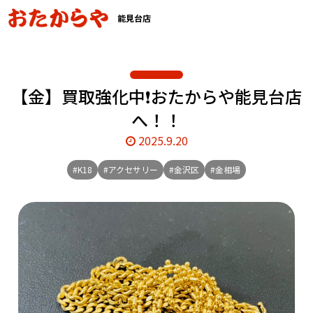
能見台店
【金】買取強化中❗️おたからや能見台店
へ！！
2025.9.20
#K18
#アクセサリー
#金沢区
#金相場