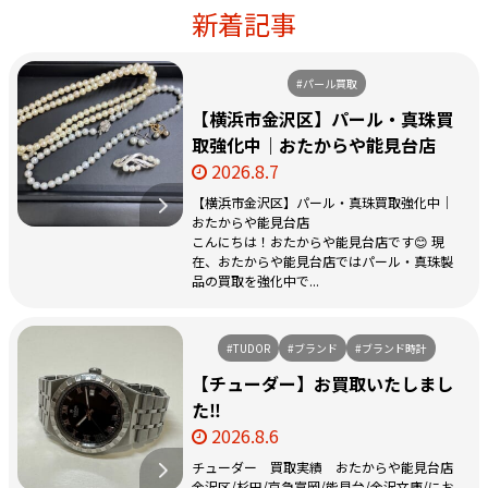
新着記事
#パール買取
【横浜市金沢区】パール・真珠買
取強化中｜おたからや能見台店
2026.8.7
【横浜市金沢区】パール・真珠買取強化中｜
おたからや能見台店
こんにちは！おたからや能見台店です😊 現
在、おたからや能見台店ではパール・真珠製
品の買取を強化中で...
#TUDOR
#ブランド
#ブランド時計
【チューダー】お買取いたしまし
た‼️
2026.8.6
チューダー 買取実績 おたからや能見台店
金沢区/杉田/京急富岡/能見台/金沢文庫/にお