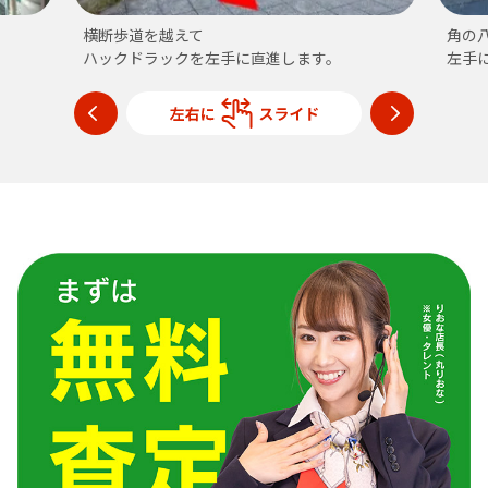
横断歩道を越えて
角の
ハックドラックを左手に直進します。
左手