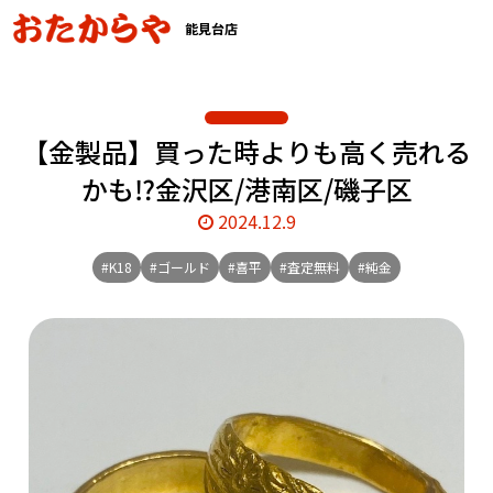
能見台店
【金製品】買った時よりも高く売れる
かも⁉️金沢区/港南区/磯子区
2024.12.9
#K18
#ゴールド
#喜平
#査定無料
#純金