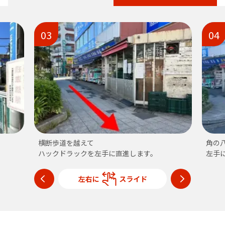
03
04
横断歩道を越えて
角の
ハックドラックを左手に直進します。
左手