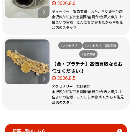
2026.8.6
チューダー 買取実績 おたからや能見台店
金沢区/杉田/京急富岡/能見台/金沢文庫/にお
住まいの皆様、こんにちは😃おたからや能見
台店のスタッフ...
#アクセサリー
#アクセサリー買取実績
#高価買取
【金・プラチナ】高価買取ならお
任せください‼️
2026.8.5
アクセサリー 無料査定
金沢区/杉田/京急富岡/能見台/金沢文庫/にお
住まいの皆様、こんにちは😃 おたからや能見
台店のスタ...
記事一覧はこちら