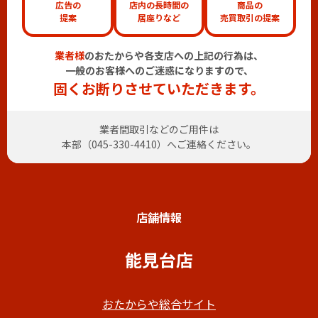
広告の
店内の長時間の
商品の
提案
居座りなど
売買取引の提案
業者様
のおたからや各支店への上記の行為は、
一般のお客様へのご迷惑になりますので、
固くお断りさせていただきます。
業者間取引などのご用件は
本部（
045-330-4410
）へご連絡ください。
店舗情報
能見台店
おたからや総合サイト