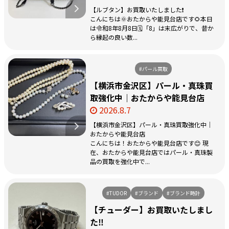
【ルブタン】お買取いたしました❗️
こんにちは🌞おたからや能見台店です🌻本日
は令和8年8月8日🗓️「8」は末広がりで、昔か
ら縁起の良い数...
#パール買取
【横浜市金沢区】パール・真珠買
取強化中｜おたからや能見台店
2026.8.7
【横浜市金沢区】パール・真珠買取強化中｜
おたからや能見台店
こんにちは！おたからや能見台店です😊 現
在、おたからや能見台店ではパール・真珠製
品の買取を強化中で...
#TUDOR
#ブランド
#ブランド時計
【チューダー】お買取いたしまし
た‼️