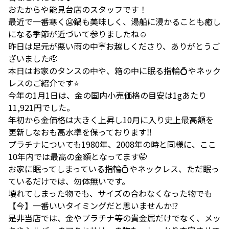
おたからや能見台店のスタッフです！
最近で一番寒く🥶鍋も美味しく、湯船に浸かることも癒し
になる季節が近づいて参りましたね☺️
昨日は足元が悪い雨の中☔️お越しくださり、ありがとうご
ざいました🫡
本日はお家のタンスの中や、箱の中に眠る指輪💍やネック
レスのご紹介です⭐️
今年の1月1日は、金の国内小売価格の目安は1gあたり
11,921円でした。
年初から金価格は大きく上昇し10月に入り史上最高額を
更新しなおも高水準を保っております‼️
プラチナについても1980年、2008年の時と同様に、ここ
10年内では最高の金額となってます🤭
お家に眠ってしまっている指輪💍やネックレス、ただ眠っ
ているだけでは、勿体無いです。
壊れてしまった物でも、サイズの合わなくなった物でも
【今】一番いいタイミングだと思いませんか⁉️
是非当店では、金やプラチナ等の貴金属だけでなく、メッ