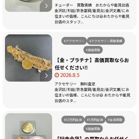
チューダー 買取実績 おたからや能見台店
金沢区/杉田/京急富岡/能見台/金沢文庫/にお
住まいの皆様、こんにちは😃おたからや能見
台店のスタッフ...
#アクセサリー
#アクセサリー買取実績
#高価買取
【金・プラチナ】高価買取ならお
任せください‼️
2026.8.5
アクセサリー 無料査定
金沢区/杉田/京急富岡/能見台/金沢文庫/にお
住まいの皆様、こんにちは😃 おたからや能見
台店のスタ...
#10万円金貨
#5万円金貨
#金貨買取
#高価買取
【記念金貨】の買取ならお任せく