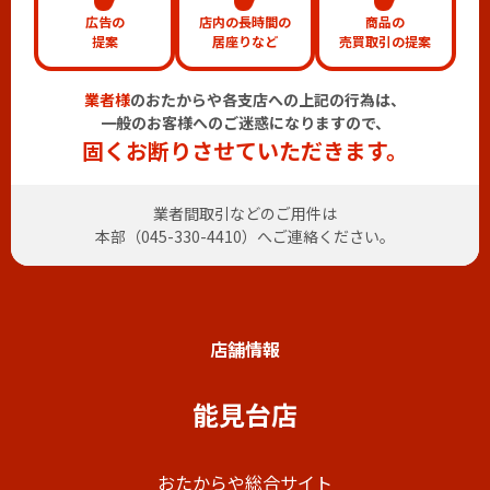
広告の
店内の長時間の
商品の
提案
居座りなど
売買取引の提案
業者様
のおたからや各支店への上記の行為は、
一般のお客様へのご迷惑になりますので、
固くお断りさせていただきます。
業者間取引などのご用件は
本部（
045-330-4410
）へご連絡ください。
店舗情報
能見台店
おたからや総合サイト