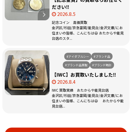
ださい‼️
2026.8.5
記念コイン 高価買取
金沢区/杉田/京急富岡/能見台/金沢文庫/にお
住まいの皆様、こんにちは😃 おたからや能見
台店のスタ...
#アイダブルシー
#ブランド品
#ブランド品買取
#ブランド時計
【IWC】お買取いたしました‼️
2026.8.4
IWC 買取実績 おたからや能見台店
金沢区/杉田/京急富岡/能見台/金沢文庫/にお
住まいの皆様、こんにちは😃 おたからや能
見台店...