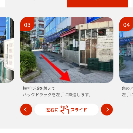
03
04
横断歩道を越えて
角の
ハックドラックを左手に直進します。
左手