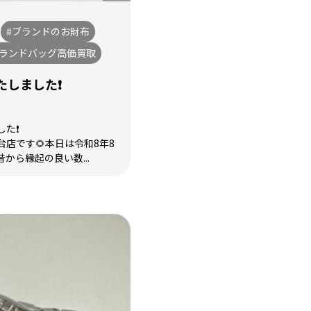
#ブランドのお財布
ブランドバッグ高価買取
しました❗️
た❗️
台店です🌻本日は令和8年8
昔から縁起の良い数...