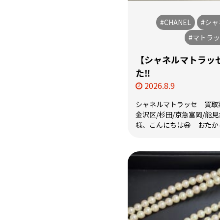
#CHANEL
#シャ
#マトラ
【シャネルマトラッ
た‼
2026.8.9
シャネルマトラッセ 買取
金沢区/杉田/京急富岡/能
様、こんにちは😃 おたから