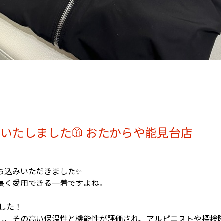
いたしました🧥 おたからや能見台店
ち込みいただきました✨
長く愛用できる一着ですよね。
した！
し、その高い保温性と機能性が評価され、アルピニストや探検