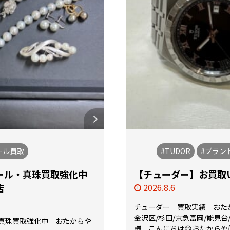
ール買取
#TUDOR
#ブラン
ール・真珠買取強化中
【チューダー】お買取い
店
2026.8.6
チューダー 買取実績 おた
金沢区/杉田/京急富岡/能見台
真珠買取強化中｜おたからや
様、こんにちは😃おたからや能