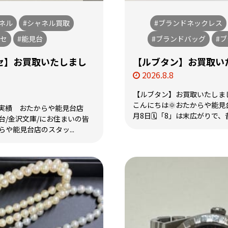
ネル
#シャネル買取
#ブランドネックレス
ッセ
#能見台
#ブランドバッグ
#
セ】お買取いたしまし
【ルブタン】お買取いた
2026.8.8
【ルブタン】お買取いたしまし
こんにちは🌞おたからや能見
実績 おたからや能見台店
月8日🗓️「8」は末広がりで、
見台/金沢文庫/にお住まいの皆
や能見台店のスタッ...