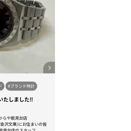
ド
#ブランド時計
たしました‼️
からや能見台店
/金沢文庫/にお住まいの皆
見台店のスタッフ...