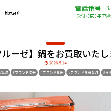
電話番号
能見台店
受付時間( 年中無休
クルーゼ】鍋をお買取いたしま
2026.5.14
品買取
#ブランド陶器
#ブランド食器
#ブランド食器買取
#ま