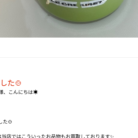
した🍲
様、こんにちは☀️
た🍲
は当店ではこういったお品物もお買取しております✨