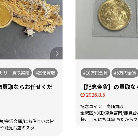
セサリー買取実績
#高価買取
#10万円金貨
#5万円金貨
価買取ならお任せくだ
【記念金貨】の買取なら
2026.8.5
記念コイン 高価買取
金沢区/杉田/京急富岡/能見台
様、こんにちは😃 おたからや
見台/金沢文庫/にお住まいの皆
や能見台店のスタ...