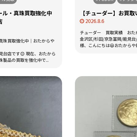
ール・真珠買取強化中
【チューダー】お買取い
店
2026.8.6
チューダー 買取実績 おた
金沢区/杉田/京急富岡/能見台
真珠買取強化中｜おたからや
様、こんにちは😃おたからや能
台店です😊 現在、おたから
製品の買取を強化中で...