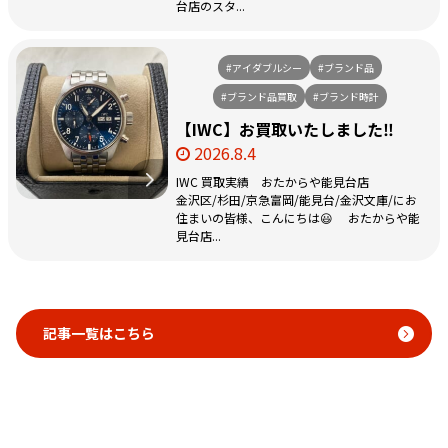
台店のスタ...
#アイダブルシー
#ブランド品
#ブランド品買取
#ブランド時計
【IWC】お買取いたしました‼️
2026.8.4
IWC 買取実績 おたからや能見台店
金沢区/杉田/京急富岡/能見台/金沢文庫/にお
住まいの皆様、こんにちは😃 おたからや能
見台店...
記事一覧はこちら