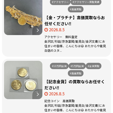
#アクセサリー
#アクセサリー買取実績
#高価買取
【金・プラチナ】高価買取ならお
任せください‼️
2026.8.5
アクセサリー 無料査定
金沢区/杉田/京急富岡/能見台/金沢文庫/にお
住まいの皆様、こんにちは😃 おたからや能見
台店のスタ...
#10万円金貨
#5万円金貨
#金貨買取
#高価買取
【記念金貨】の買取ならお任せく
ださい‼️
2026.8.5
記念コイン 高価買取
金沢区/杉田/京急富岡/能見台/金沢文庫/にお
住まいの皆様、こんにちは😃 おたからや能見