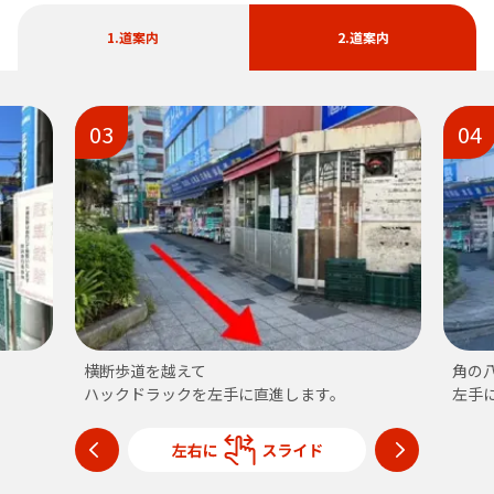
1.道案内
2.道案内
03
04
横断歩道を越えて
角の
ハックドラックを左手に直進します。
左手