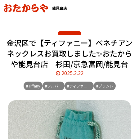
能見台店
金沢区で【ティファニー】ベネチアン
ネックレスお買取しました✨おたから
や能見台店 杉田/京急富岡/能見台
2025.2.22
#Tiffany
#シルバー
#ティファニー
#ブランド