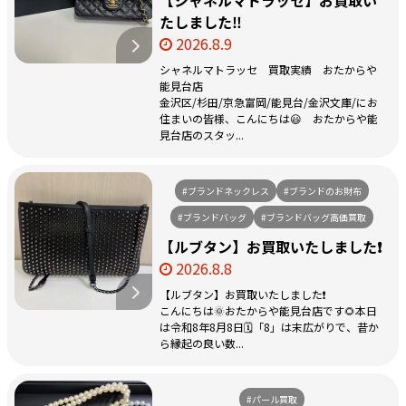
【シャネルマトラッセ】お買取い
たしました‼
2026.8.9
シャネルマトラッセ 買取実績 おたからや
能見台店
金沢区/杉田/京急富岡/能見台/金沢文庫/にお
住まいの皆様、こんにちは😃 おたからや能
見台店のスタッ...
#ブランドネックレス
#ブランドのお財布
#ブランドバッグ
#ブランドバッグ高価買取
【ルブタン】お買取いたしました❗️
2026.8.8
【ルブタン】お買取いたしました❗️
こんにちは🌞おたからや能見台店です🌻本日
は令和8年8月8日🗓️「8」は末広がりで、昔か
ら縁起の良い数...
#パール買取