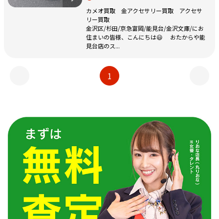
カメオ買取 金アクセサリー買取 アクセサ
リー買取
金沢区/杉田/京急富岡/能見台/金沢文庫/にお
住まいの皆様、こんにちは😃 おたからや能
見台店のス...
1