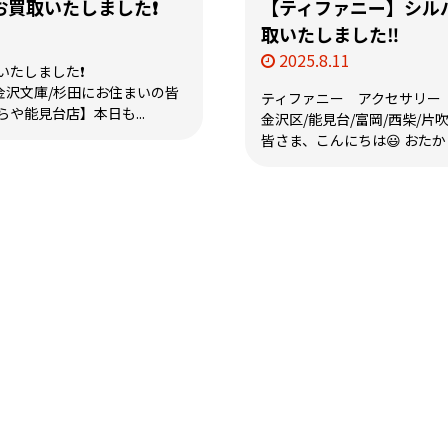
買取いたしました❗️
【ティファニー】シル
取いたしました‼️
2025.8.11
たしました❗️
金沢文庫/杉田にお住まいの皆
ティファニー アクセサリー 
や能見台店】本日も...
金沢区/能見台/富岡/西柴/片
皆さま、こんにちは😃 おたから