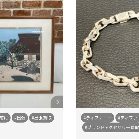
前に
#出張
#出張買取
#ティファニー
#ティファ
#ブランドアクセサリー買取