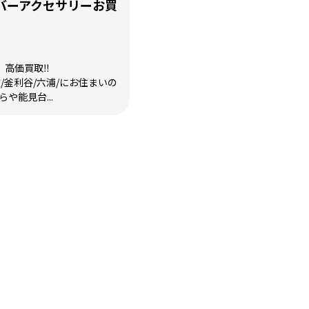
バーアクセサリーお買
高価買取‼️
吹/釜利谷/六浦/にお住まいの
や能見台...