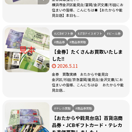
横浜市金沢区能見台/富岡/金沢文庫/杉田にお
住まいの皆様、こんにちは☀️【おたからや能
見台店】本日も...
#JCBギフト券
#JTBナイスギフト
#ビール券
#商品券
#商品券買取
【金券】たくさんお買取いたしま
した‼️
2026.5.11
金券 買取実績 おたからや能見台
金沢区/杉田/京急富岡/能見台/金沢文庫/にお
住まいの皆様、こんにちは😃 おたからや能
見台店...
#テレカ買取
#商品券買取
【おたからや能見台店】百貨店商
品券・JCBギフトカード・テレカ
を高価買取しました！