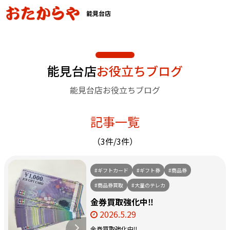
能見台店
能見台店
お役立ちブログ
能見台店お役立ちブログ
記事一覧
（3件/3件）
#ギフトカード
#ギフト券
#商品券
#商品券買取
#大量のテレカ
金券買取強化中‼️
2026.5.29
金券買取強化中‼️