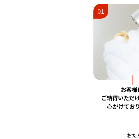
01
お客様
ご納得いただ
心がけてお
おた