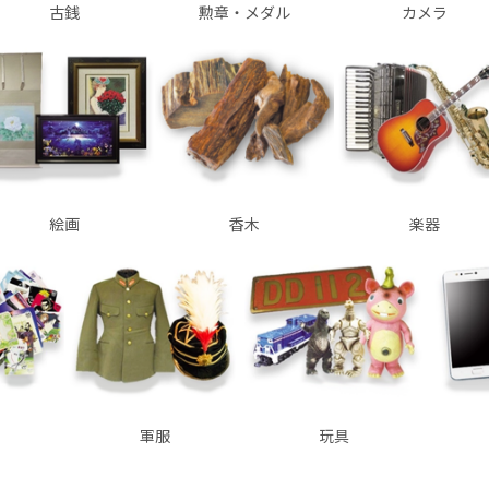
古銭
勲章・メダル
カメラ
絵画
香木
楽器
軍服
玩具