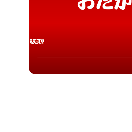
大
島
店