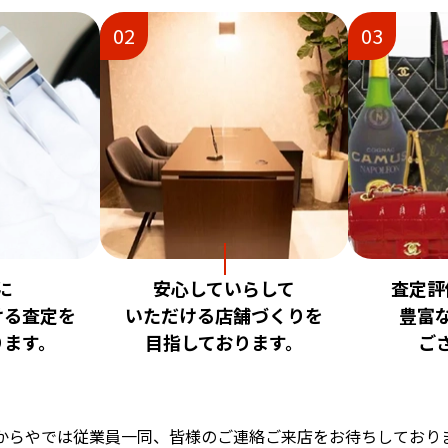
02
03
に
安心していらして
査定評
ける査定を
いただける店舗づくりを
豊富
ります。
目指しております。
ご
からやでは従業員一同、
皆様のご連絡ご来店をお待ちしており