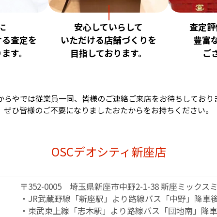
に
安心していらして
査定評
ける査定を
いただける店舗づくりを
豊富
ります。
目指しております。
ご
からやでは従業員一同、
皆様のご連絡ご来店をお待ちしており
ぜひ皆様のご不要になりました
おたからをお持ちください。
OSCデオシティ新座店
〒352-0005 埼玉県新座市中野2-1-38
新座ミックスミ
・JR武蔵野線「新座駅」より路線バス
「中野」降車後
・東武東上線「志木駅」より路線バス
「団地南」降車