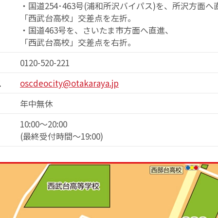
・国道254･463号(浦和所沢バイパス)を、
所沢方面へ
「西武台高校」交差点を
左折。
・国道463号を、さいたま市方面へ直進、
「西武台高校」交差点を右折。
0120-520-221
ス
oscdeocity@otakaraya.jp
年中無休
10:00～20:00
(最終受付時間〜19:00)