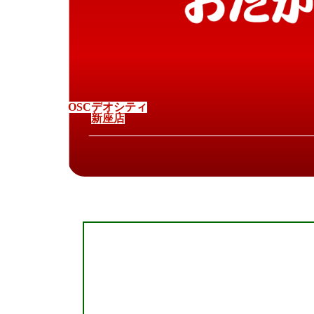
O
S
C
デ
オ
シ
テ
ィ
新
座
店