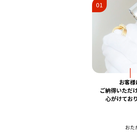
01
お客様
ご納得いただ
心がけてお
おた