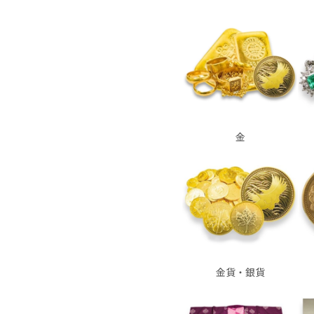
金
金貨・銀貨