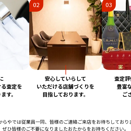
02
03
に
安心していらして
査定評
ける査定を
いただける店舗づくりを
豊富
ります。
目指しております。
ご
からやでは従業員一同、
皆様のご連絡ご来店をお待ちしており
ぜひ皆様のご不要になりました
おたからをお持ちください。