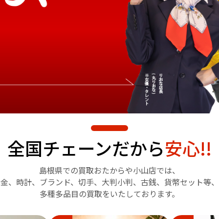
全国チェーンだから
安心!!
島根県での買取おたからや
小山店では、
金、時計、ブランド、切手、
大判小判、古銭、貨幣セット等、
多種多品目の買取をいたしております。