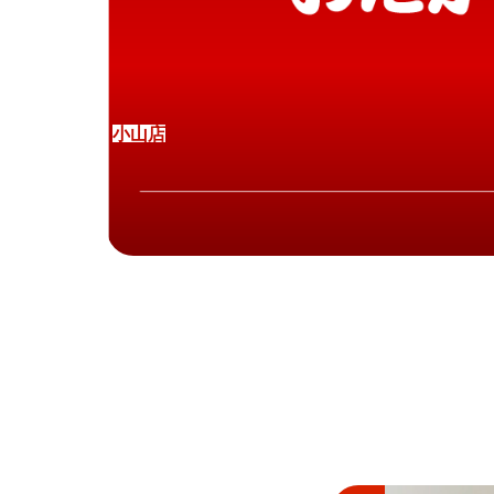
小
山
店