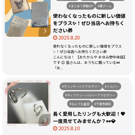
#まとめて買取UP
#再ブーム
使わなくなったものに新しい価値
をプラス✨！ぜひ当店へお持ちく
ださい🎁
2025.8.20
使わなくなったものに新しい価値をプラス
✨！ぜひ当店へお持ちください🎁
こんにちは！ 【おたからや おゆみ野中央店】
です 😊 皆さんは、おうちに眠っている💤
「お...
#ヴィンテージアクセサリー
#シルバー
#ティファニーシルバーアクセサリー
#なんでも査定
#千葉市緑区
長く愛用したリングも大歓迎！💖
一度見せてみませんか？👀💎
2025.8.10