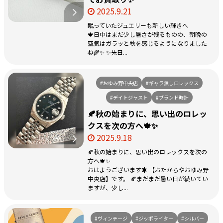
2025.9.21
眠っていたジュエリーも新しい輝きへ
🍁日中はまだ少し暑さが残るものの、朝晩の
空気はガラッと秋を感じるようになりました
ね🌾✨ ✨先日...
#おゆみ野中央店
#ギャラ無しロレックス
#デイトジャスト
#ブランド時計
🍂秋の始まりに、思い出のロレッ
クスを次の方へ🍁✨
2025.9.18
🍂秋の始まりに、思い出のロレックスを次の
方へ🍁✨
おはようございます☀ 【おたからやおゆみ野
中央店】です。 🍂まだまだ暑い日が続いてい
ますが、少し...
#ヴィンテージ
#ジッポライター
#シルバー