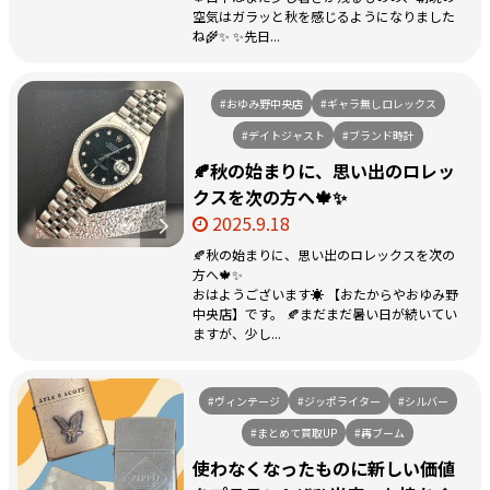
空気はガラッと秋を感じるようになりました
ね🌾✨ ✨先日...
#おゆみ野中央店
#ギャラ無しロレックス
#デイトジャスト
#ブランド時計
🍂秋の始まりに、思い出のロレッ
クスを次の方へ🍁✨
2025.9.18
🍂秋の始まりに、思い出のロレックスを次の
方へ🍁✨
おはようございます☀ 【おたからやおゆみ野
中央店】です。 🍂まだまだ暑い日が続いてい
ますが、少し...
#ヴィンテージ
#ジッポライター
#シルバー
#まとめて買取UP
#再ブーム
使わなくなったものに新しい価値