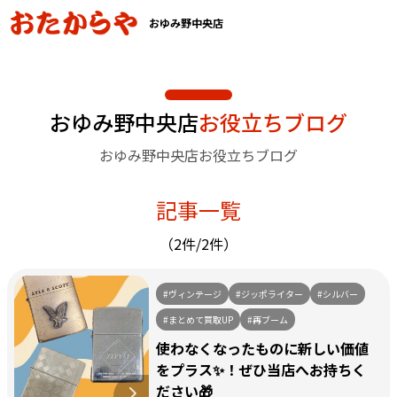
おゆみ野中央店
おゆみ野中央店
お役立ちブログ
おゆみ野中央店お役立ちブログ
記事一覧
（2件/2件）
#ヴィンテージ
#ジッポライター
#シルバー
#まとめて買取UP
#再ブーム
使わなくなったものに新しい価値
をプラス✨！ぜひ当店へお持ちく
ださい🎁