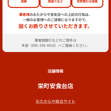
提案
居座りなど
売買取引の提案
業者様
のおたからや各支店への上記の行為は、
一般のお客様へのご迷惑になりますので、
固くお断りさせていただきます。
業者間取引などのご用件は
本部（
045-330-4410
）へご連絡ください。
店舗情報
栄町安食台店
おたからや総合サイト