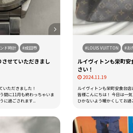
ランド時計
#成田市
#LOUIS VUITTON
#お
りさせていただきまし
ルイヴィトンも栄町安
さい！
2024.11.19
ていただきました！
ルイヴィトンも栄町安食台店
う間に11月も終わっちゃいま
皆様こんにちは！ 今日は一
に過ごされます...
ひかないよう暖かくしてお過ごし