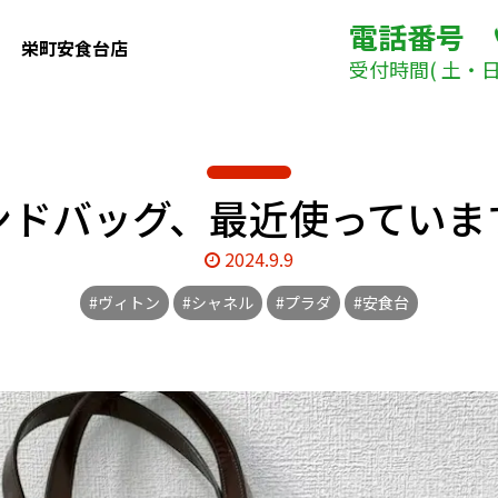
電話番号
栄町安食台店
受付時間( 土・日曜日
ンドバッグ、最近使っていま
2024.9.9
#ヴィトン
#シャネル
#プラダ
#安食台