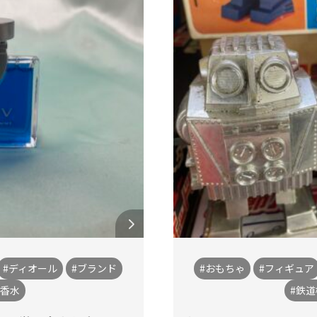
#ディオール
#ブランド
#おもちゃ
#フィギュア
#香水
#鉄