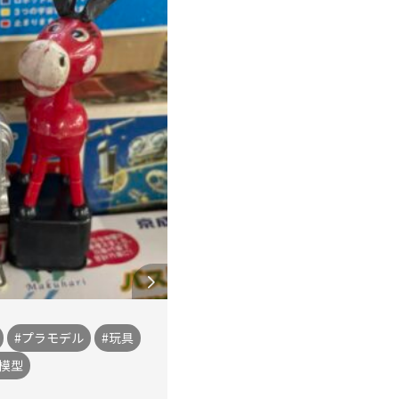
#プラモデル
#玩具
道模型