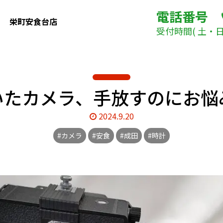
電話番号
栄町安食台店
受付時間( 土・日曜日
いたカメラ、手放すのにお悩
2024.9.20
#カメラ
#安食
#成田
#時計