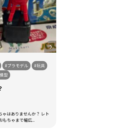
#プラモデル
#玩具
道模型
？
ちゃはありませんか？ レト
もちゃまで幅広...