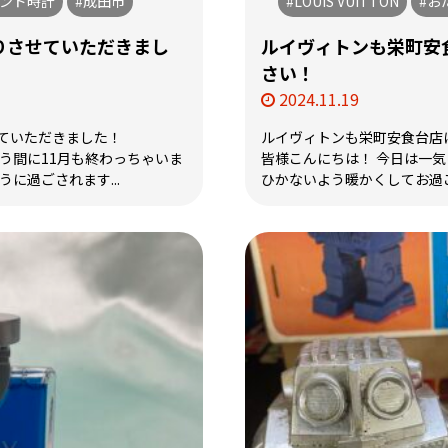
ランド時計
#成田市
#LOUIS VUITTON
#お
りさせていただきまし
ルイヴィトンも栄町安
さい！
2024.11.19
ていただきました！
ルイヴィトンも栄町安食台店
う間に11月も終わっちゃいま
皆様こんにちは！ 今日は一
に過ごされます...
ひかないよう暖かくしてお過ごし