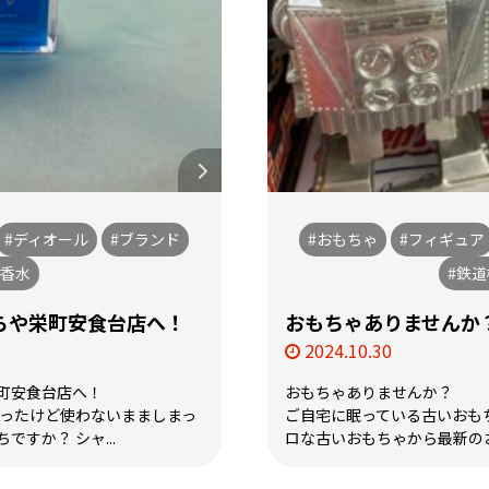
#ディオール
#ブランド
#おもちゃ
#フィギュア
#香水
#鉄
らや栄町安食台店へ！
おもちゃありませんか
2024.10.30
町安食台店へ！
おもちゃありませんか？
買ったけど使わないまましまっ
ご自宅に眠っている古いおも
すか？ シャ...
ロな古いおもちゃから最新のお