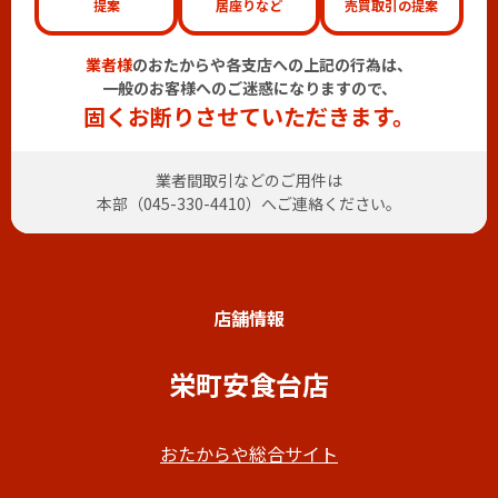
提案
居座りなど
売買取引の提案
業者様
のおたからや各支店への上記の行為は、
一般のお客様へのご迷惑になりますので、
固くお断りさせていただきます。
業者間取引などのご用件は
本部（
045-330-4410
）へご連絡ください。
店舗情報
栄町安食台店
おたからや総合サイト