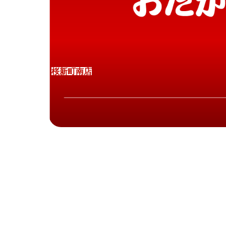
桜
新
町
南
店