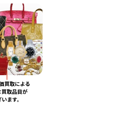
価買取による
な買取品目が
ざいます。