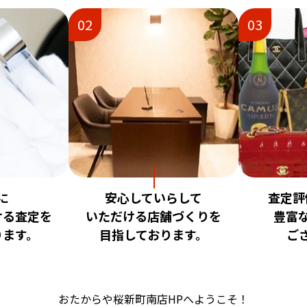
02
03
に
安心していらして
査定評
ける査定を
いただける店舗づくりを
豊富
ります。
目指しております。
ご
おたからや桜新町南店HPへようこそ！