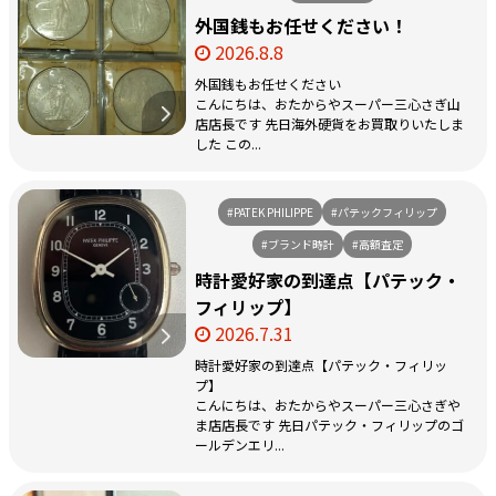
外国銭もお任せください！
2026.8.8
外国銭もお任せください
こんにちは、おたからやスーパー三心さぎ山
店店長です 先日海外硬貨をお買取りいたしま
した この...
#PATEK PHILIPPE
#パテックフィリップ
#ブランド時計
#高額査定
時計愛好家の到達点【パテック・
フィリップ】
2026.7.31
時計愛好家の到達点【パテック・フィリッ
プ】
こんにちは、おたからやスーパー三心さぎや
ま店店長です 先日パテック・フィリップのゴ
ールデンエリ...