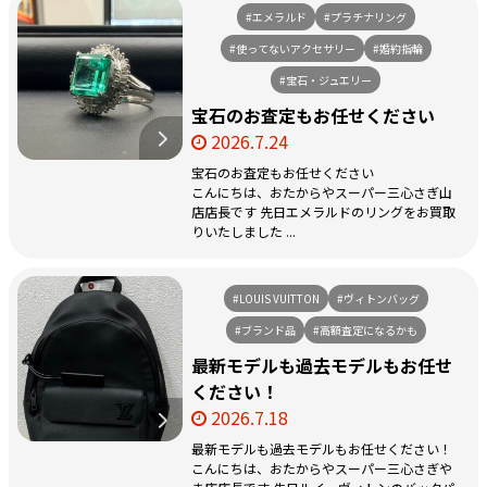
#エメラルド
#プラチナリング
#使ってないアクセサリー
#婚約指輪
#宝石・ジュエリー
宝石のお査定もお任せください
2026.7.24
宝石のお査定もお任せください
こんにちは、おたからやスーパー三心さぎ山
店店長です 先日エメラルドのリングをお買取
りいたしました ...
#LOUIS VUITTON
#ヴィトンバッグ
#ブランド品
#高額査定になるかも
最新モデルも過去モデルもお任せ
ください！
2026.7.18
最新モデルも過去モデルもお任せください！
こんにちは、おたからやスーパー三心さぎや