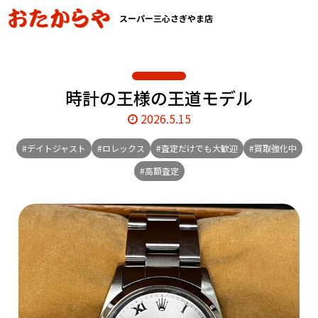
スーパー三心さぎやま店
時計の王様の王道モデル
2026.5.15
#デイトジャスト
#ロレックス
#査定だけでも大歓迎
#買取強化中
#高額査定