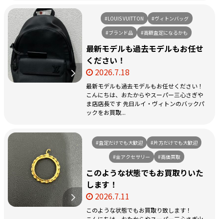
#LOUIS VUITTON
#ヴィトンバッグ
#ブランド品
#高額査定になるかも
最新モデルも過去モデルもお任せ
ください！
2026.7.18
最新モデルも過去モデルもお任せください！
こんにちは、おたからやスーパー三心さぎや
ま店店長です 先日ルイ・ヴィトンのバックパ
ックをお買取...
#査定だけでも大歓迎
#片方だけでも大歓迎
#金アクセサリー
#高価買取
このような状態でもお買取りいた
します！
2026.7.11
このような状態でもお買取り致します！
こんにちは、おたからやスーパー三心さぎ山