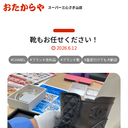
スーパー三心さぎ山店
靴もお任せください！
2026.6.12
#CHANEL
#ブランド衣料品
#ブランド靴
#査定だけでも大歓迎