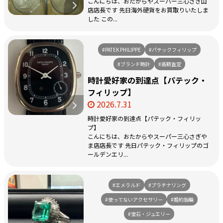
こんにちは、おたからやスーパー三心さぎ山
店店長です 先日海外硬貨をお買取りいたしま
した この...
#PATEK PHILIPPE
#パテックフィリップ
#ブランド時計
#高額査定
時計愛好家の到達点【パテック・
フィリップ】
2026.7.31
時計愛好家の到達点【パテック・フィリッ
プ】
こんにちは、おたからやスーパー三心さぎや
ま店店長です 先日パテック・フィリップのゴ
ールデンエリ...
#エメラルド
#プラチナリング
#使ってないアクセサリー
#婚約指輪
#宝石・ジュエリー