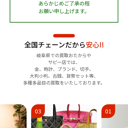
あらかじめご了承の程
お願い申し上げます。
全国チェーンだから
安心!!
岐阜県での買取おたからや
サピー店では、
金、時計、ブランド、切手、
大判小判、古銭、貨幣セット等、
多種多品目の買取をいたしております。
01
02