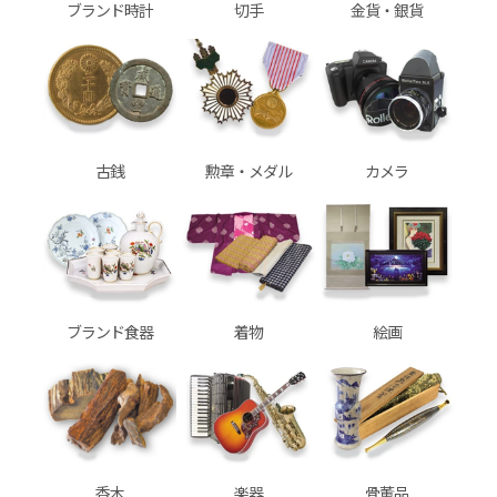
ブランド時計
切手
金貨・銀貨
古銭
勲章・メダル
カメラ
ブランド食器
着物
絵画
香木
楽器
骨董品