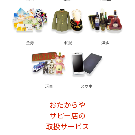
金券
軍服
洋酒
玩具
スマホ
おたからや
サピー店の
取扱サービス