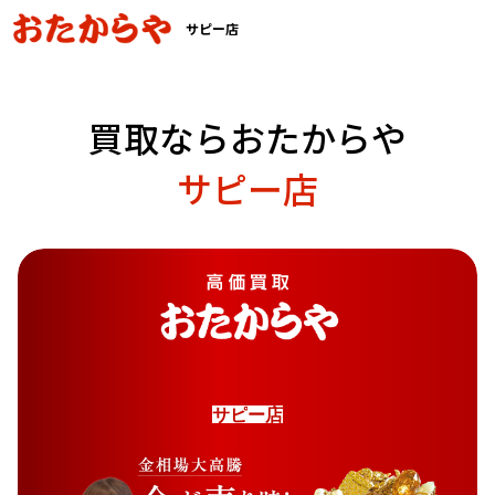
サピー店
買取ならおたからや
サピー店
サ
ピ
ー
店