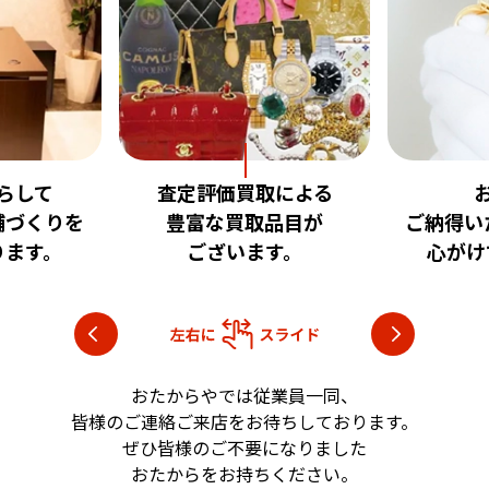
取による
お客様に
安心
品目が
ご納得いただける査定を
いただけ
す。
心がけております。
目指し
おたからやでは従業員一同、
皆様のご連絡ご来店をお待ちしております。
ぜひ皆様のご不要になりました
おたからをお持ちください。