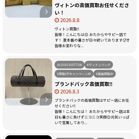
ヴィトンの高価買取お任せくださ
い！
2026.8.8
ヴィトン買取‼️
皆様！こんにちは😊 おたからやサピー店で
す！ 夏本番の暑さが日々続いております🥵🎐
皆様お変わりな...
#LOUIS VUITTON
#ヴィトンバッグ
#買取UPキャンペーン中
#高価買取中
ブランドバック高価買取‼️
2026.8.3
ブランドバックの高価買取はサピー店にお任
せください‼️
皆様！こんにちは！ おたからやサピー店は本
日も暑さに負けずニコニコ笑顔😊元気いっぱ
いで営業しており...