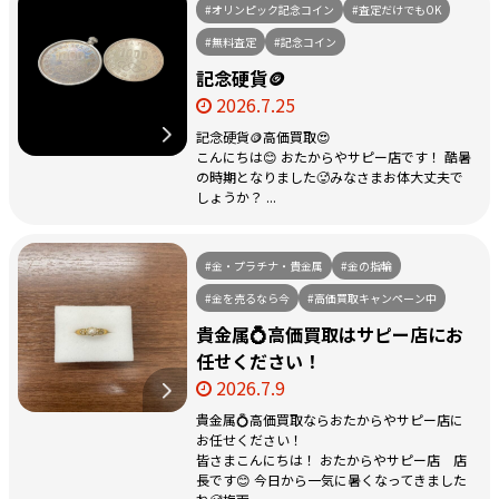
#オリンピック記念コイン
#査定だけでもOK
#無料査定
#記念コイン
記念硬貨🪙
2026.7.25
記念硬貨🪙高価買取😍
こんにちは😊 おたからやサピー店です！ 酷暑
の時期となりました🥵みなさまお体大丈夫で
しょうか？ ...
#金・プラチナ・貴金属
#金の指輪
#金を売るなら今
#高価買取キャンペーン中
貴金属💍高価買取はサピー店にお
任せください！
2026.7.9
貴金属💍高価買取ならおたからやサピー店に
お任せください！
皆さまこんにちは！ おたからやサピー店 店
長です😊 今日から一気に暑くなってきました