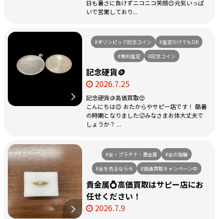
日も暑さに負けずニコニコ笑顔😊元気いっぱ
いで営業しており...
#オリンピック記念コイン
#査定だけでもOK
#無料査定
#記念コイン
記念硬貨🪙
2026.7.25
記念硬貨🪙高価買取😍
こんにちは😊 おたからやサピー店です！ 酷暑
の時期となりました🥵みなさまお体大丈夫で
しょうか？ ...
#金・プラチナ・貴金属
#金の指輪
#金を売るなら今
#高価買取キャンペーン中
貴金属💍高価買取はサピー店にお
任せください！
2026.7.9