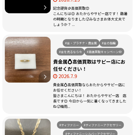
記念硬貨🪙高価買取😍
こんにちは😊 おたからやサピー店です！ 酷暑
の時期となりました🥵みなさまお体大丈夫で
しょうか？ ...
#金・プラチナ・貴金属
#金の指輪
#金を売るなら今
#高価買取キャンペーン中
貴金属💍高価買取はサピー店にお
任せください！
2026.7.9
貴金属💍高価買取ならおたからやサピー店に
お任せください！
皆さまこんにちは！ おたからやサピー店 店
長です😊 今日から一気に暑くなってきました
ね🥵梅雨...
#ティファニー
#ティファニーアクセサリー
#ティファニーシルバーアクセサリー