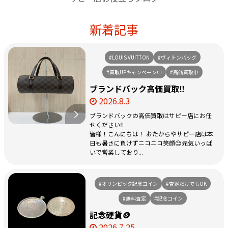
新着記事
#LOUIS VUITTON
#ヴィトンバッグ
#買取UPキャンペーン中
#高価買取中
ブランドバック高価買取‼️
2026.8.3
ブランドバックの高価買取はサピー店にお任
せください‼️
皆様！こんにちは！ おたからやサピー店は本
日も暑さに負けずニコニコ笑顔😊元気いっぱ
いで営業しており...
#オリンピック記念コイン
#査定だけでもOK
#無料査定
#記念コイン
記念硬貨🪙
2026.7.25