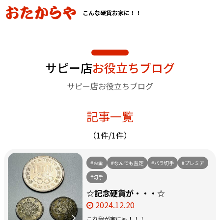
こんな硬貨お家に！！
サピー店
お役立ちブログ
サピー店お役立ちブログ
記事一覧
（1件/1件）
#お金
#なんでも査定
#バラ切手
#プレミア
#切手
☆記念硬貨が・・・☆
2024.12.20
これ我が家にも！！！