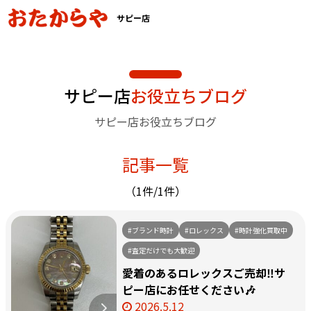
サピー店
サピー店
お役立ちブログ
サピー店お役立ちブログ
記事一覧
（1件/1件）
#ブランド時計
#ロレックス
#時計強化買取中
#査定だけでも大歓迎
愛着のあるロレックスご売却‼️サ
ピー店にお任せください🎶
2026.5.12