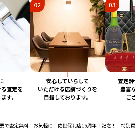
02
03
に
安心していらして
査定評
ける査定を
いただける店舗づくりを
豊富
ります。
目指しております。
ご
要で査定無料！お気軽に 佐世保北店15周年！記念！ 特別