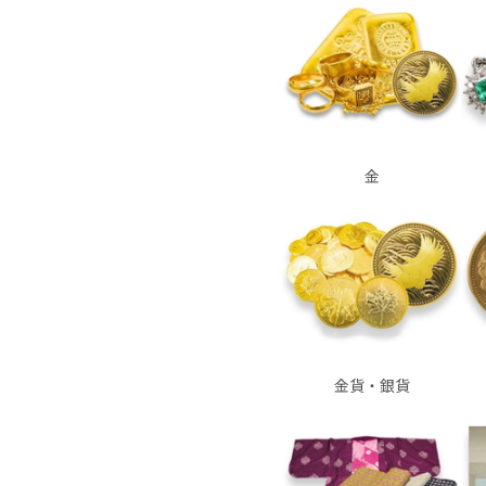
金
金貨・銀貨