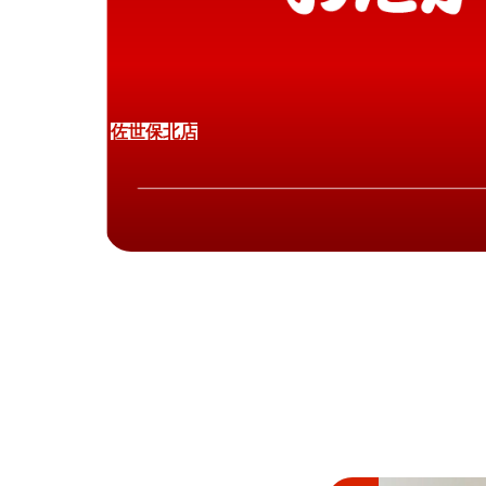
佐
世
保
北
店