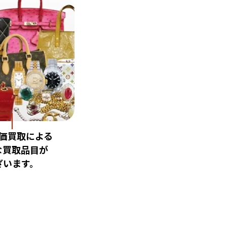
価買取による
な買取品目が
ざいます。