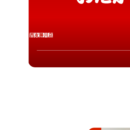
西
友
勝
川
店