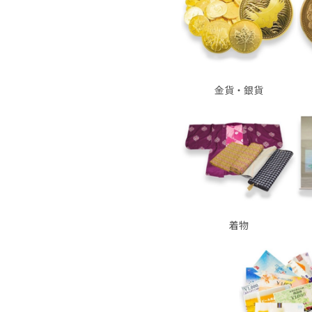
金貨・銀貨
着物