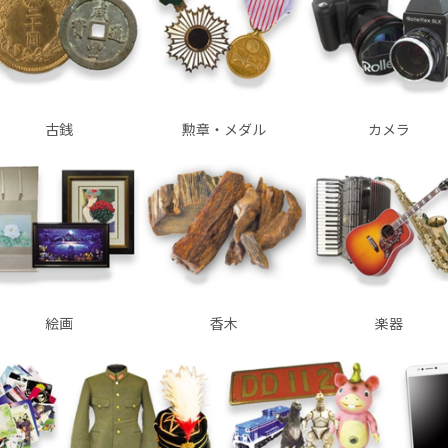
古銭
勲章・メダル
カメラ
絵画
香木
楽器