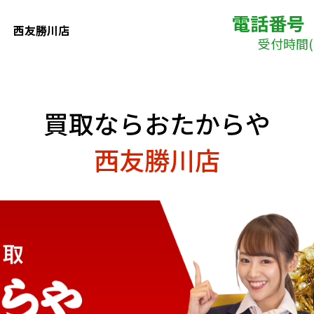
電話番号
西友勝川店
受付時間( 
買取ならおたからや
西友勝川店