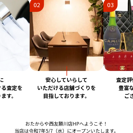
02
03
に
安心していらして
査定評
ける査定を
いただける店舗づくりを
豊富
ります。
目指しております。
ご
おたからや西友勝川店HPへようこそ！
当店は令和7年5/7（水）にオープンいたします。