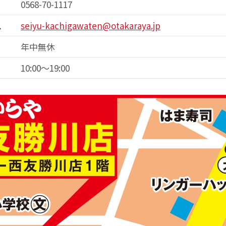
0568-70-1117
ス
seiyu-kachigawaten@otakaraya.jp
年中無休
10:00～19:00