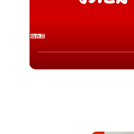
仙
台
店