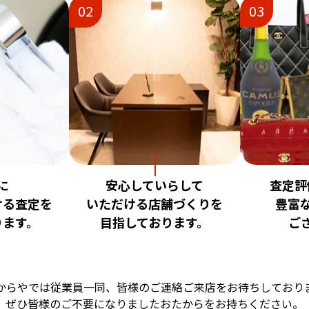
02
03
に
安心していらして
査定評
ける査定を
いただける店舗づくりを
豊富
ります。
目指しております。
ご
からやでは従業員一同、
皆様のご連絡ご来店をお待ちしており
ぜひ皆様のご不要になりました
おたからをお持ちください。