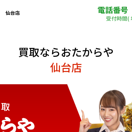
電話番号
仙台店
受付時間( 年中
買取ならおたからや
仙台店