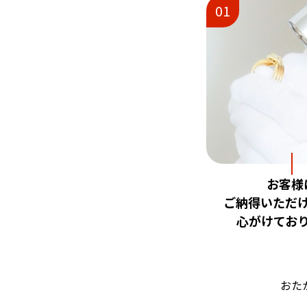
01
お客様
ご納得いただ
心がけてお
おた