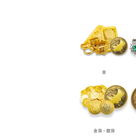
金
金貨・銀貨