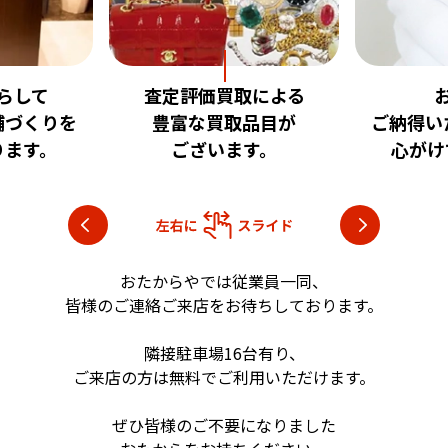
取による
お客様に
安心
取品目が
ご納得いただける査定を
いただけ
す。
心がけております。
目指し
おたからやでは従業員一同、
皆様のご連絡ご来店をお待ちしております。
隣接駐車場16台有り、
ご来店の方は無料でご利用いただけます。
ぜひ皆様のご不要になりました