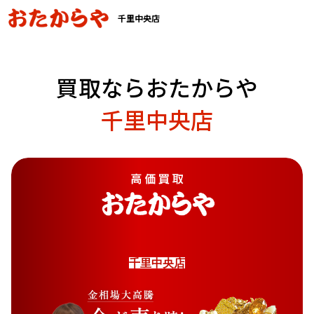
千里中央店
買取ならおたからや
千里中央店
千
里
中
央
店