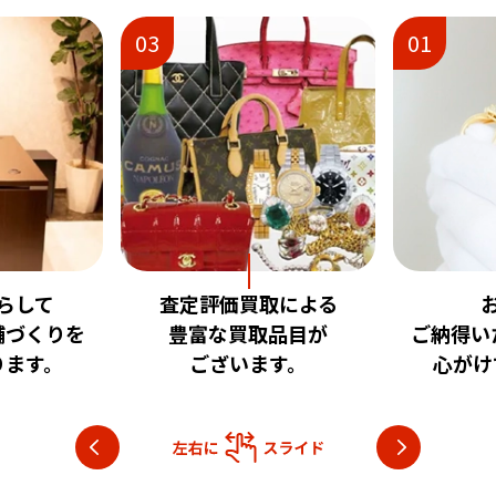
01
02
取による
お客様に
安心
品目が
ご納得いただける査定を
いただけ
す。
心がけております。
目指し