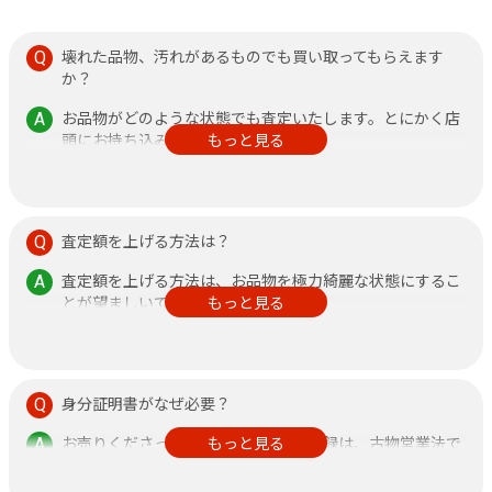
壊れた品物、汚れがあるものでも買い取ってもらえます
か？
お品物がどのような状態でも査定いたします。とにかく店
頭にお持ち込みください。
もっと見る
その他、不安なことがありましたら何なりと店頭にお申し
付けください。
査定額を上げる方法は？
査定額を上げる方法は、お品物を極力綺麗な状態にするこ
とが望ましいです。
もっと見る
また、鑑定書がある方が査定額アップに繋がりますので、
できるだけご持参ください。
身分証明書がなぜ必要？
お売りくださった方の身分証明書の記録は、古物営業法で
もっと見る
定められておりますのでご了承ください。
なお、それ以外の目的で使用することはございません。