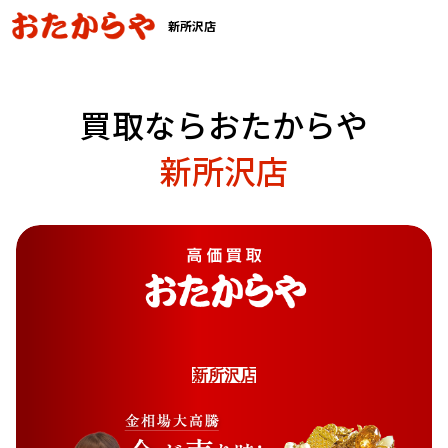
新所沢店
買取ならおたからや
新所沢店
新
所
沢
店