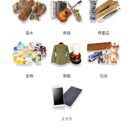
香木
楽器
骨董品
金券
軍服
玩具
スマホ