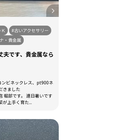
ＯＫ
#古いアクセサリー
チナ・貴金属
丈夫です、貴金属なら
0コンビネックレス、pt900ネ
だきました
 堀部です。 連日暑いです
が上手く育た...