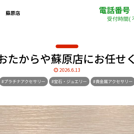
電話番号
蘇原店
受付時間( 不
おたからや蘇原店にお任せ
2026.6.13
#プラチナアクセサリー
#宝石・ジュエリー
#貴金属アクセサリー