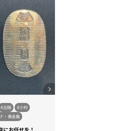
#古銭
#小判
チナ・貴金属
店にお任せを！