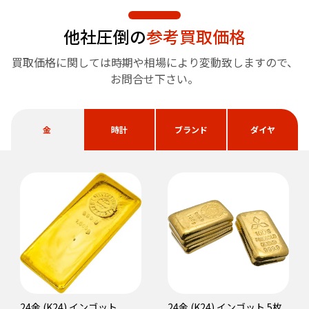
他社圧倒の
参考買取価格
買取価格に関しては時期や相場により変動致しますので、
お問合せ下さい。
金
時計
ブランド
ダイヤ
24金 (K24) インゴット
24金 (K24) インゴット 5枚