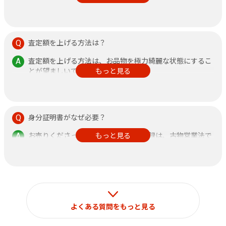
その他、不安なことがありましたら何なりと店頭にお申し
付けください。
査定額を上げる方法は？
査定額を上げる方法は、お品物を極力綺麗な状態にするこ
とが望ましいです。
もっと見る
また、鑑定書がある方が査定額アップに繋がりますので、
できるだけご持参ください。
身分証明書がなぜ必要？
お売りくださった方の身分証明書の記録は、古物営業法で
もっと見る
定められておりますのでご了承ください。
なお、それ以外の目的で使用することはございません。
よくある質問をもっと見る