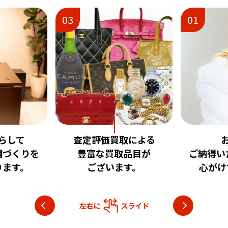
01
02
取による
お客様に
安心
品目が
ご納得いただける査定を
いただけ
す。
心がけております。
目指し