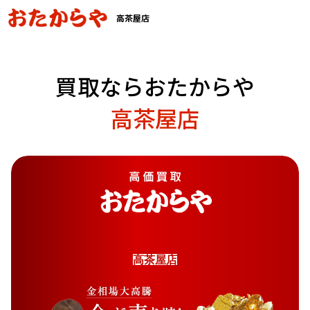
高茶屋店
買取ならおたからや
高茶屋店
高
茶
屋
店