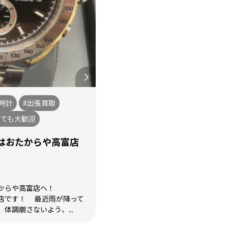
時計
#出張買取
いても大歓迎
はおたからや高富店
からや高富店へ！
店です！ 最近雨が降って
体調崩さないよう、...