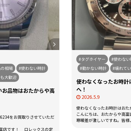
#タグホイヤー
#使わない
品の相場
#使わない時計
#動かない時計
#壊れて
ても大歓迎
使わなくなったお時計
へ！
いお品物はおたからや高
2026.5.9
使わなくなったお時計はおた
こんにちは、おたからや高富
16234をお買取りさせていただ
寒暖差が激しいですね。皆様、
富店です！ ロレックスの定