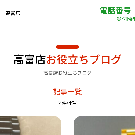
電話番号
高富店
受付時間(
高富店
お役立ちブログ
高富店お役立ちブログ
記事一覧
（4件/4件）