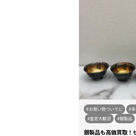
#お買い物ついでに
#
#査定大歓迎
#銀製品
銀製品も高価買取！