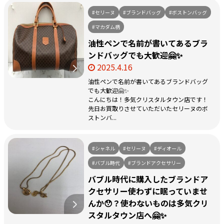
#セリーヌ
#ブランドバッグ
#ボストンバッグ
#マカダム柄
油性ペンで名前が書いてあるブラ
ンドバッグでも大歓迎🤗✨
2025.4.16
油性ペンで名前が書いてあるブランドバッグ
でも大歓迎🤗✨
こんにちは！多気クリスタルタウン店です！
先日お買取りさせていただいたセリーヌのボ
ストンバ...
#シャネル
#セリーヌ
#ディオール
#バブル時代
#ブランドアクセサリー
バブル時代に購入したブランドア
クセサリー使わずに眠っていませ
んか😯？使わないものは多気クリ
スタルタウン店へ🤗✨