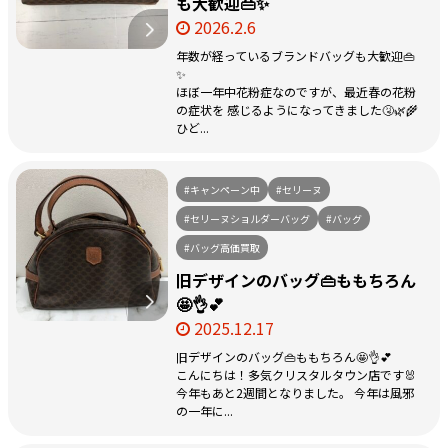
も大歓迎👜✨
2026.2.6
年数が経っているブランドバッグも大歓迎👜
✨
ほぼ一年中花粉症なのですが、最近春の花粉
の症状を 感じるようになってきました🤧🌿🌾
ひど...
#キャンペーン中
#セリーヌ
#セリーヌショルダーバッグ
#バッグ
#バッグ高価買取
旧デザインのバッグ👜ももちろん
🤩👌💕
2025.12.17
旧デザインのバッグ👜ももちろん🤩👌💕
こんにちは！多気クリスタルタウン店です🐰
今年もあと2週間となりました。 今年は風邪
の一年に...