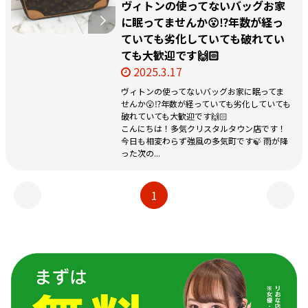
ヴィトンの使ってないバッグお家
に眠ってませんか😮⁉️年数が経っ
ていても劣化していても破れてい
ても大歓迎です🙌🏻
2025.3.17
ヴィトンの使ってないバッグお家に眠ってま
せんか😮⁉️年数が経っていても劣化していても
破れていても大歓迎です🙌🏻
こんにちは！多気クリスタルタウン店です！
今日も相変わらず強風の多気町です🍃 雨が降
った次の...
1