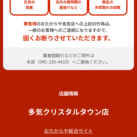
広告の
店内の長時間の
商品の
提案
居座りなど
売買取引の提案
業者様
のおたからや各支店への上記の行為は、
一般のお客様へのご迷惑になりますので、
固くお断りさせていただきます。
業者間取引などのご用件は
本部（
045-330-4410
）へご連絡ください。
店舗情報
多気クリスタルタウン店
おたからや総合サイト