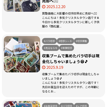
売却へ🏃‍♀️
2025.12.20
買取価格に大影響の切手💌早めに売却へ🏃‍♀️
こんにちは！多気クリスタルタウン店です🐧
今日から多気クリスタルタウンに新しく子供
服の『西松屋...
#バラ切手
#切手シート
#切手買取
#売るなら今
#年賀切手
収集ブームで集めたバラ切手は現
金化しちゃいましょう😆🎵
2025.9.19
収集ブームで集めたバラ切手は現金化しちゃ
いましょう😆🎵
こんにちは！多気クリスタルタウン店です！
先日お誕生日を迎えたのですが、この年齢に
なるとお...
#お年玉切手
#バラ切手
#レア切手