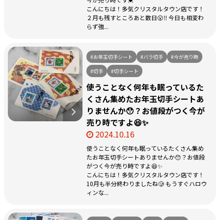
こんにちは！多気クリスタルタウン店です！
２月も残すところあと数日😮‼️ 今日も相変わ
らず強...
#お年玉切手シート
#バラ切手
#今が売り時
#切手
#切手シート
使うことなく何年も眠っているた
くさん集めたお年玉切手シートあ
りませんか😯？お値段がつく今が
売り時ですよ😆✨
2024.10.16
使うことなく何年も眠っているたくさん集め
たお年玉切手シートありませんか😯？お値段
がつく今が売り時ですよ😆✨
こんにちは！多気クリスタルタウン店です！
10月も半分終わりましたね🥲 もうすぐハロウ
ィンな...