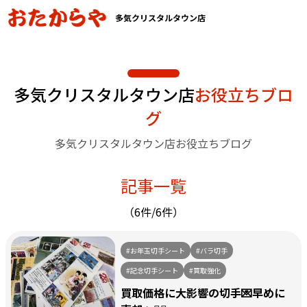
多気クリスタルタウン店
多気クリスタルタウン店
お役立ちブロ
グ
多気クリスタルタウン店お役立ちブログ
記事一覧
（6件/6件）
#お年玉切手シート
#バラ切手
#記念切手シート
#買取強化
買取価格に大影響の切手💌早めに