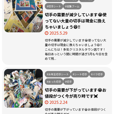
#切手シート
#収集ブーム
切手の需要が減少しています😭使
ってない大量の切手は現金に換え
ちゃいましょう😆‼️
2025.5.29
切手の需要が減少しています😭使ってない大
量の切手は現金に換えちゃいましょう😆‼️
こんにちは！多気クリスタルタウン店です！
毎日あっという間に時間が過ぎ5月も今日を含
めて残...
#お年玉切手シート
#シート切手
#バラ切手
#余った切手
#切手
切手の需要が下がっています😭お
値段がつく今が売り時です💓
2025.2.24
切手の需要が下がっています😭お値段がつく
今が売り時です💓