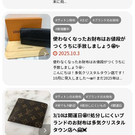
末に向...
#ヴィトン財布
#エピ
#ブランドのお財布
#断捨離中
使わなくなったお財布はお値段が
つくうちに手放しましょう🤩✨
2025.10.3
使わなくなったお財布はお値段がつくうちに
手放しましょう🤩✨
こんにちは！多気クリスタルタウン店です！
10月に突入しました～🫨‼️ まだ2025年は...
#ヴィトンのお財布
#ブランドのお財布
#何でも大歓迎
#処分しにくいもの
#開運日
3/10は開運日🤩‼️処分しにくいブ
ランドのお財布は多気クリスタル
タウン店へ🤗💓