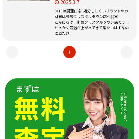
2025.3.7
3/10は開運日🤩‼️処分しにくいブランドのお
財布は多気クリスタルタウン店へ🤗💓
こんにちは！多気クリスタルタウン店です！
せっかく気温が上がってきて暖かいはずなの
に風だけ...
1