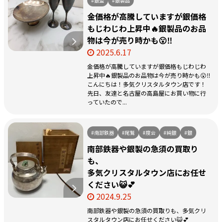
#銀盃
#銀製品
金価格が高騰していますが銀価格
もじわじわ上昇中🔥銀製品のお品
物は今が売り時かも😮‼️
2025.6.17
金価格が高騰していますが銀価格もじわじわ
上昇中🔥銀製品のお品物は今が売り時かも😮‼️
こんにちは！多気クリスタルタウン店です！
先日、友達と名古屋の高島屋にお買い物に行
っていたので...
#南部鉄器
#尾鷲
#度会
#純銀
#銀
南部鉄器や銀製の急須の買取り
も、
多気クリスタルタウン店にお任せ
ください😺💕
2024.9.25
南部鉄器や銀製の急須の買取りも、多気クリ
スタルタウン店にお任せください😺💕