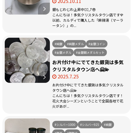
2025.10.11
銀もじわじわ上昇中☝🏻⤴️😎
こんにちは！多気クリスタルタウン店です🌹
以前、カルディで購入した「麻辣湯（マーラ
ータン）」の...
#純銀
#純銀メダル
#金銀コイン
#金銀メダル
#金銀銅メダルセット
お片付け中にでてきた銀貨は多気
クリスタルタウン店へ🤗💫
2025.7.25
お片付け中にでてきた銀貨は多気クリスタル
タウン店へ🤗💫
こんにちは！多気クリスタルタウン店です！
花火大会シーズンということで全国各地で花
火があが...
#シルバー1000
#シルバー925
#純銀