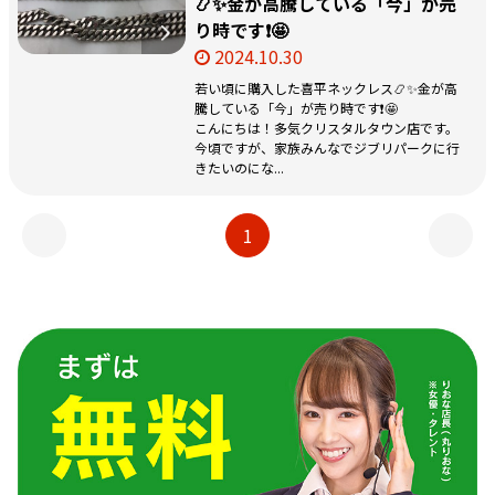
📿✨金が高騰している「今」が売
り時です❗🤩
2024.10.30
若い頃に購入した喜平ネックレス📿✨金が高
騰している「今」が売り時です❗🤩
こんにちは！多気クリスタルタウン店です。
今頃ですが、家族みんなでジブリパークに行
きたいのにな...
1