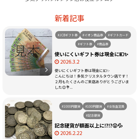
新着記事
#JCBギフト券
#イオン商品券
#ギフトカード
#ギフト券
#商品券
使いにくいギフト券は現金に💴✨
2026.3.2
使いにくいギフト券は現金に💴✨
こんにちは！多気クリスタルタウン店です！
２月もたくさんのご来店ありがとうございま
した😌💐...
#1000円銀貨
#100円銀貨
#女性査定員
#記念硬貨
記念硬貨が額面以上に⁉️⁉️😮💦
2026.2.22