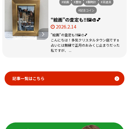
#絵画
#置物
#腕時計
#茶道具
#記念コイン
“絵画”の査定も‼️🖼️🎨💕
2026.2.14
"絵画"の査定も‼️🖼️🎨💕
こんにちは！多気クリスタルタウン店です🌷
占いとは無縁で正月のおみくじ止まりだった
私ですが、 ...
記事一覧はこちら