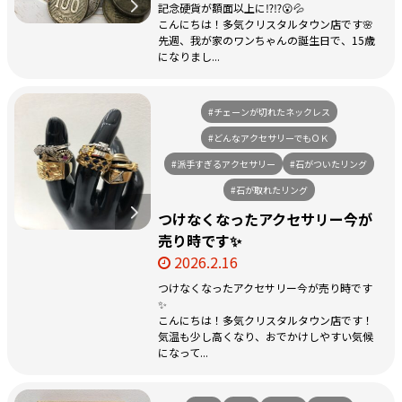
記念硬貨が額面以上に⁉️⁉️😮💦
こんにちは！多気クリスタルタウン店です🌸
先週、我が家のワンちゃんの誕生日で、15歳
になりまし...
#チェーンが切れたネックレス
#どんなアクセサリーでもＯＫ
#派手すぎるアクセサリー
#石がついたリング
#石が取れたリング
つけなくなったアクセサリー今が
売り時です✨
2026.2.16
つけなくなったアクセサリー今が売り時です
✨
こんにちは！多気クリスタルタウン店です！
気温も少し高くなり、おでかけしやすい気候
になって...