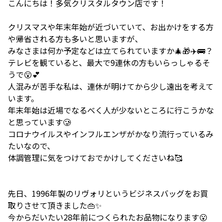
こんにちは！多気クリスタルタウン店です！
クリスマスや年末年始が近づいていて、お出かけをする方
や帰省される方も多いと思いますが、
みなさまは何か予定などは立てられていますか🎄🎁✈️🚌？
テレビを観ていると、最大で9連休の方もいらっしゃるそ
うで😮💕
人混みが苦手な私は、連休が明けてから少し遠出を考えて
います。
年末年始は近場でなるべく人が少ないところに行こうかな
と思っています🥲
コロナウイルスやインフルエンザがかなり流行っているみ
たいなので、
体調管理に気をつけておでかけしてくださいね🥰
先日、1996年製のリヴォリというビジネスバッグをお買
取りさせて頂きました👜✨
今からだいたい28年前につくられたお品物になります😮