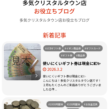
多気クリスタルタウン店
お役立ちブログ
多気クリスタルタウン店お役立ちブログ
新着記事
#JCBギフト券
#イオン商品券
#ギフトカード
#ギフト券
#商品券
使いにくいギフト券は現金に💴✨
2026.3.2
使いにくいギフト券は現金に💴✨
こんにちは！多気クリスタルタウン店です！
２月もたくさんのご来店ありがとうございま
した😌💐...
#1000円銀貨
#100円銀貨
#女性査定員