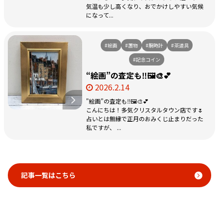
気温も少し高くなり、おでかけしやすい気候
になって...
#絵画
#置物
#腕時計
#茶道具
#記念コイン
“絵画”の査定も‼️🖼️🎨💕
2026.2.14
"絵画"の査定も‼️🖼️🎨💕
こんにちは！多気クリスタルタウン店です🌷
占いとは無縁で正月のおみくじ止まりだった
私ですが、 ...
記事一覧はこちら