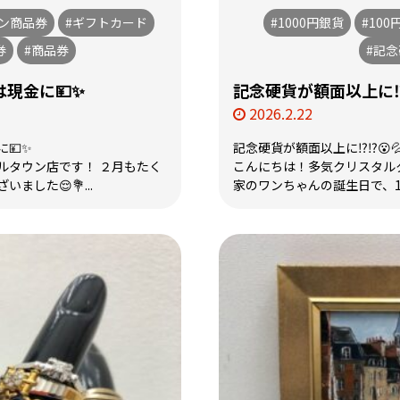
オン商品券
#ギフトカード
#1000円銀貨
#100
券
#商品券
#記
現金に💴✨
記念硬貨が額面以上に⁉️⁉
2026.2.22
💴✨
記念硬貨が額面以上に⁉️⁉️😮
ルタウン店です！ ２月もたく
こんにちは！多気クリスタルタ
ました😌💐...
家のワンちゃんの誕生日で、15