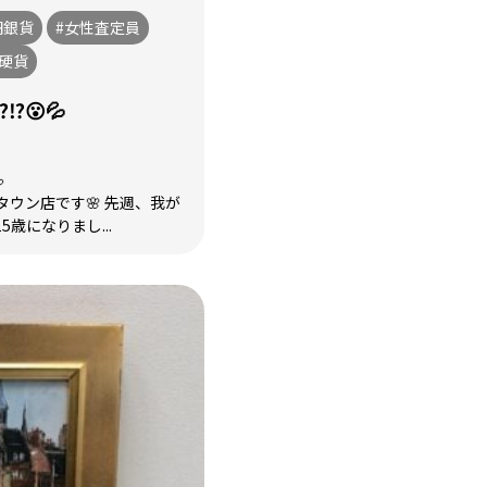
円銀貨
#女性査定員
念硬貨
️😮💦

ウン店です🌸 先週、我が
歳になりまし...