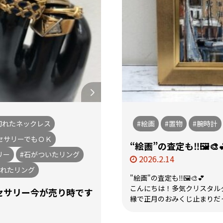
切れたネックレス
#絵画
#置物
#腕時計
セサリーでもＯＫ
“絵画”の査定も‼️🖼️🎨
リー
#石がついたリング
2026.2.14
取れたリング
"絵画"の査定も‼️🖼️🎨💕
こんにちは！多気クリスタルタ
セサリー今が売り時です
縁で正月のおみくじ止まりだった