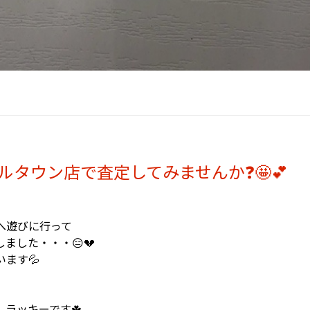
タウン店で査定してみませんか❓🤩💕
へ遊びに行って
ました・・・😑💔
ます💦
ラッキーです☘️