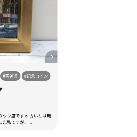
#茶道具
#記念コイン

ウン店です🌷 占いとは無
私ですが、 ...