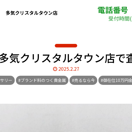
電話番号
多気クリスタルタウン店
受付時間( 
多気クリスタルタウン店で査定
2025.2.27
セサリー
#ブランド料のつく貴金属
#売るなら今
#御在位10万円