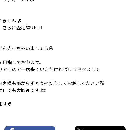
ません🧐
らに査定額UP☝🏻
ん売っちゃいましょう🏵️
を目指しております。
りですので一度来ていただければリラックスして
お客様も怖がらずどうぞ安心してお越しください😽
け」でも大歓迎ですよ❗
す🌟