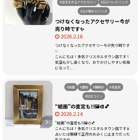
#派手すぎるアクセサリー
#石がついたリング
#石が取れたリング
つけなくなったアクセサリー今が
売り時です✨
2026.2.16
つけなくなったアクセサリー今が売り時です
✨
こんにちは！多気クリスタルタウン店です！
気温も少し高くなり、おでかけしやすい気候
になって...
#絵画
#置物
#腕時計
#茶道具
#記念コイン
“絵画”の査定も‼️🖼️🎨💕
2026.2.14
"絵画"の査定も‼️🖼️🎨💕
こんにちは！多気クリスタルタウン店です🌷
占いとは無縁で正月のおみくじ止まりだった
私ですが、 ...