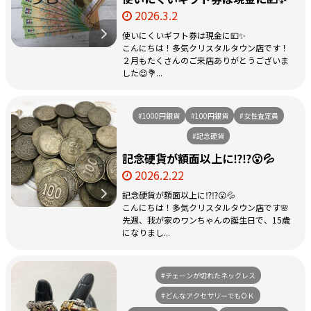
2026.3.2
使いにくいギフト券は現金に💴✨
こんにちは！多気クリスタルタウン店です！
２月もたくさんのご来店ありがとうございま
した😌💐...
#1000円銀貨
#100円銀貨
#女性査定員
#記念硬貨
記念硬貨が額面以上に⁉️⁉️😮💦
2026.2.22
記念硬貨が額面以上に⁉️⁉️😮💦
こんにちは！多気クリスタルタウン店です🌸
先週、我が家のワンちゃんの誕生日で、15歳
になりまし...
#チェーンが切れたネックレス
#どんなアクセサリーでもＯＫ