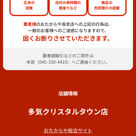
広告の
店内の長時間の
商品の
提案
居座りなど
売買取引の提案
業者様
のおたからや各支店への上記の行為は、
一般のお客様へのご迷惑になりますので、
固くお断りさせていただきます。
業者間取引などのご用件は
本部（
045-330-4410
）へご連絡ください。
店舗情報
多気クリスタルタウン店
おたからや総合サイト